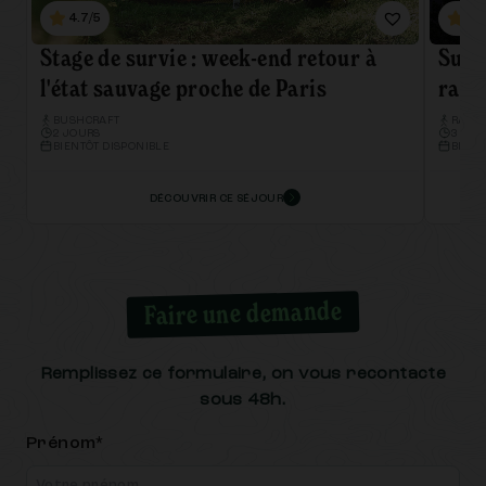
4.7/5
4.
Stage de survie : week-end retour à
Sur l
l'état sauvage proche de Paris
rand
BUSHCRAFT
RAND
2 JOURS
3 JOU
BIENTÔT DISPONIBLE
BIENT
DÉCOUVRIR CE SÉJOUR
Faire une demande
Remplissez ce formulaire, on vous recontacte
sous 48h.
Prénom*