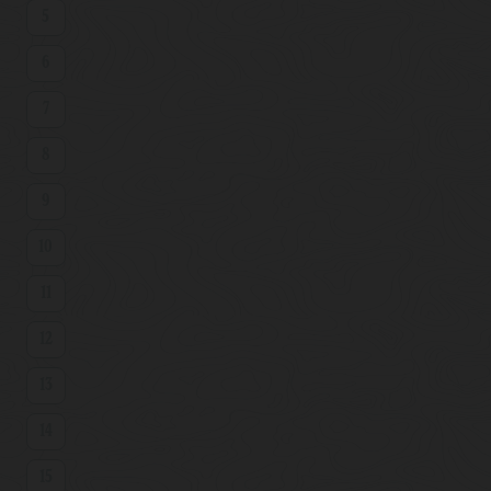
5
6
7
8
9
10
11
12
13
14
15