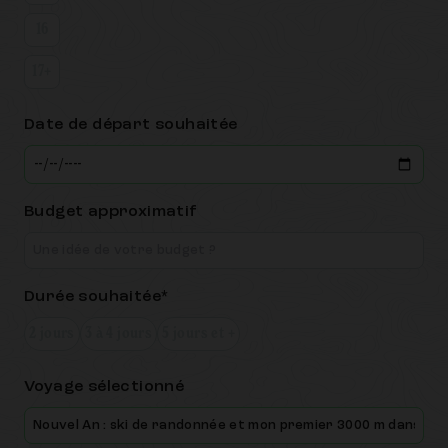
16
17+
Date de départ souhaitée
Budget approximatif
Durée souhaitée*
2 jours
3 à 4 jours
5 jours et +
Voyage sélectionné