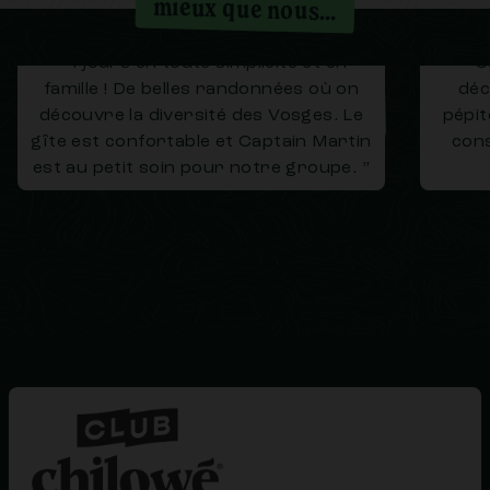
mieux que nous…
“ 4 jours en toute simplicité et en
“ C
famille ! De belles randonnées où on
déc
Chloé
Christelle - Le tour des lacs des
découvre la diversité des Vosges. Le
pépit
jo
Vosges
gîte est confortable et Captain Martin
cons
est au petit soin pour notre groupe. ”