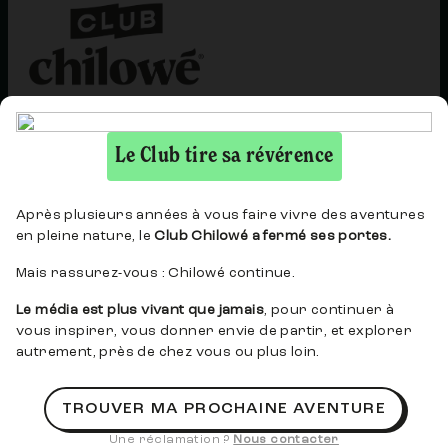
Le Club Chilowé, l'agence de voyage d'aventures
accessibles en train, en petits groupes et avec un
Le Club tire sa révérence
guide local.
Notre équipe est à votre écoute du lundi au vendredi
Après plusieurs années à vous faire vivre des aventures
de 8h à 17h. N'hésitez pas !
en pleine nature, le
Club Chilowé a fermé ses portes.
Mais rassurez-vous : Chilowé continue.
NOUS CONTACTER
Le média est plus vivant que jamais
, pour continuer à
CLUB
A PROPOS
vous inspirer, vous donner envie de partir, et explorer
Qui sommes-nous ?
F.A.Q
autrement, près de chez vous ou plus loin.
Nos voyages
Nous contacter
Les Captains
Presse
TROUVER MA PROCHAINE AVENTURE
Privatisation
Entreprises
Une réclamation ?
Nous contacter