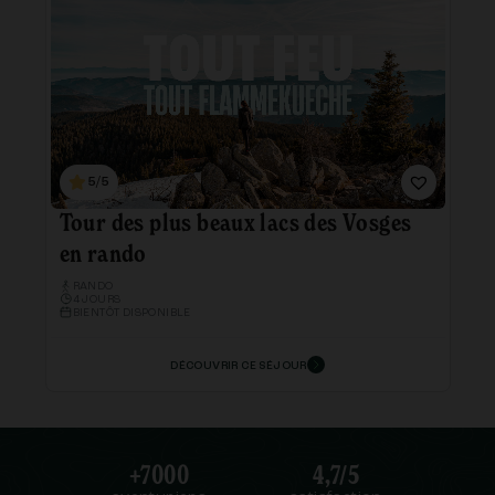
5/5
Tour des plus beaux lacs des Vosges
en rando
RANDO
4 JOURS
BIENTÔT DISPONIBLE
DÉCOUVRIR CE SÉJOUR
+7000
4,7/5