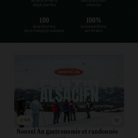
aventuriers
satisfaction
déjà partis
clients
100
100%
aventures
accessibles
éco-responsables
en train
5/5
Nouvel An gastronomie et randonnée