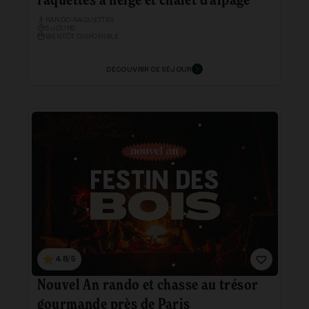
raquettes à neige et chalet d'alpage
RANDO-RAQUETTES
5 JOURS
BIENTÔT DISPONIBLE
DÉCOUVRIR CE SÉJOUR
4.8/5
Nouvel An rando et chasse au trésor
gourmande près de Paris