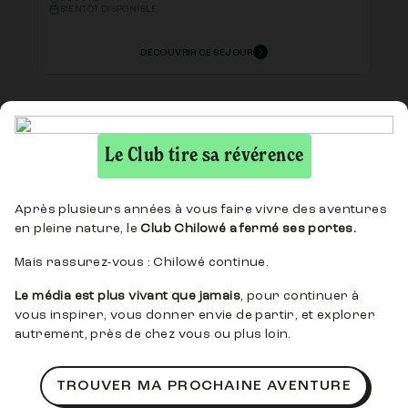
BIENTÔT DISPONIBLE
DÉCOUVRIR CE SÉJOUR
NOUVEAUTÉS
Le Club tire sa révérence
Après plusieurs années à vous faire vivre des aventures
en pleine nature, le
Club Chilowé a fermé ses portes.
Mais rassurez-vous : Chilowé continue.
Le média est plus vivant que jamais
, pour continuer à
vous inspirer, vous donner envie de partir, et explorer
autrement, près de chez vous ou plus loin.
Nouvel An randonnée et voile dans les
Calanques de Cassis
TROUVER MA PROCHAINE AVENTURE
RANDO
4 JOURS