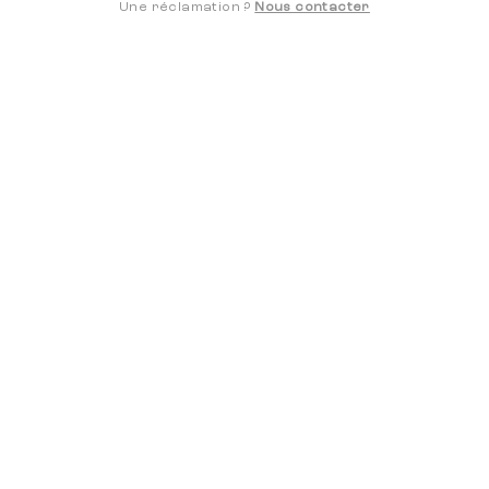
BIENTÔT DISPONIBLE
Une réclamation ?
Nous contacter
DÉCOUVRIR CE SÉJOUR
NOUVEAUTÉS
Nouvel An Vercors : randonnée
raquettes et cabane non gardée
RANDO-RAQUETTES
4 JOURS
BIENTÔT DISPONIBLE