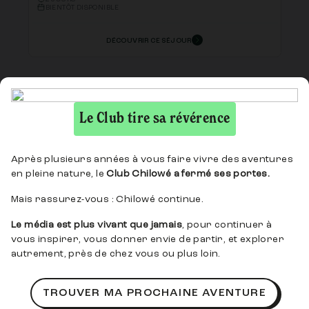
BIENTÔT DISPONIBLE
DÉCOUVRIR CE SÉJOUR
Le Club tire sa révérence
Après plusieurs années à vous faire vivre des aventures
en pleine nature, le
Club Chilowé a fermé ses portes.
Mais rassurez-vous : Chilowé continue.
Le média est plus vivant que jamais
, pour continuer à
4.7/5
vous inspirer, vous donner envie de partir, et explorer
Rando en raquettes et truffade au
autrement, près de chez vous ou plus loin.
cœur des volcans d'Auvergne
TROUVER MA PROCHAINE AVENTURE
RANDO-RAQUETTES
2 JOURS