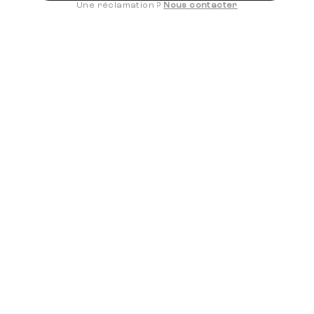
BIENTÔT DISPONIBLE
Une réclamation ?
Nous contacter
DÉCOUVRIR CE SÉJOUR
NOUVEAUTÉS
4.9/5
Randonnée raquettes, pulka et
bivouac hivernal à la Grave
RANDO-RAQUETTES
4 JOURS
BIENTÔT DISPONIBLE