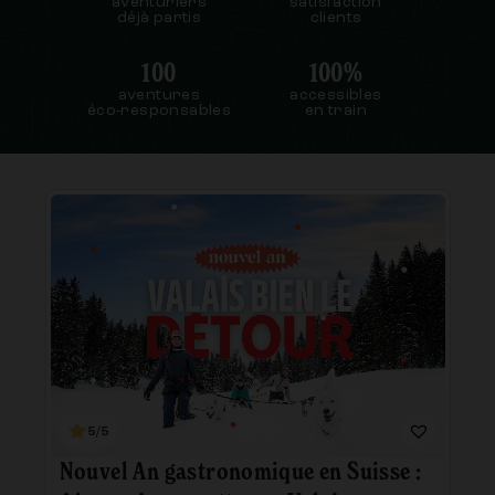
aventuriers
satisfaction
déjà partis
clients
100
100%
aventures
accessibles
éco-responsables
en train
5/5
Nouvel An gastronomique en Suisse :